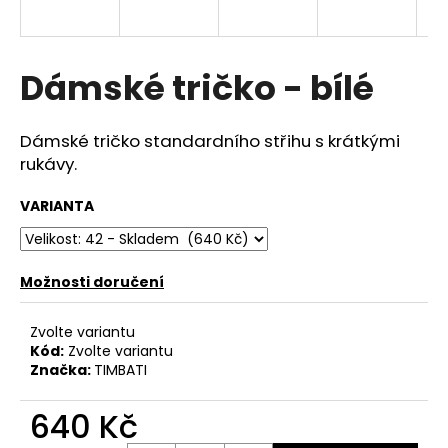
a
j
í
Dámské tričko - bílé
t
?
Dámské tričko standardního střihu s krátkými
rukávy.
VARIANTA
HLEDAT
Možnosti doručení
D
Zvolte variantu
o
Kód:
Zvolte variantu
p
Značka:
TIMBATI
o
r
640 Kč
u