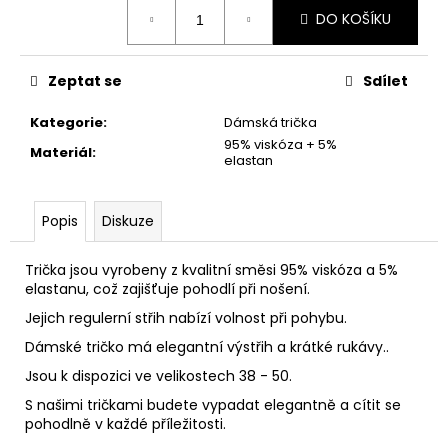
č
Měrná
DO KOŠÍKU
u
cena:
j
e
Zeptat se
Sdílet
m
e
Kategorie
:
Dámská trička
95% viskóza + 5%
Materiál
:
elastan
DÁMSKÁ
DLOUHÁ
SUKNĚ
Popis
Diskuze
-
MODRÉ
VLNY
Trička jsou vyrobeny z kvalitní směsi 95% viskóza a 5%
1
elastanu, což zajišťuje pohodlí při nošení.
490
Kč
Jejich regulerní střih nabízí volnost při pohybu.
Dámské tričko má elegantní výstřih a krátké rukávy..
Jsou k dispozici ve velikostech 38 - 50.
S našimi tričkami budete vypadat elegantně a cítit se
pohodlně v každé příležitosti.