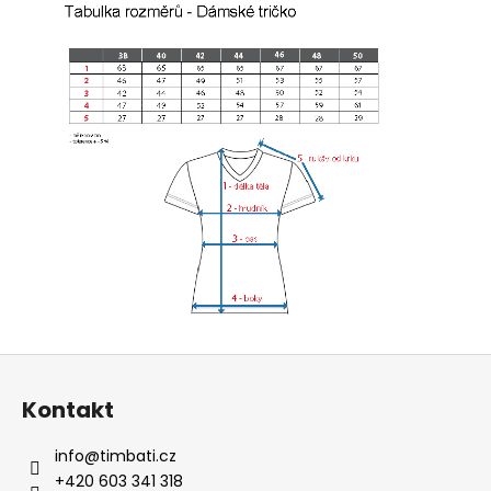
Z
á
Kontakt
p
a
info
@
timbati.cz
t
+420 603 341 318