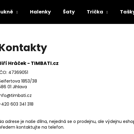
Sukně
Halenky
Šaty
Trička
Tašk
Co potřebujete najít?
Kontakty
HLEDAT
Jiří Hráček - TIMBATI.cz
IČO: 47369051
Doporučujeme
Seifertova 1853/38
586 01 Jihlava
info@timbati.cz
+420 603 341 318
Na adrese je naše dílna, nejedná se o prodejnu, ale výdejnu es
předem kontaktujte na telefon.
DÁMSKÁ DLOUHÁ SUKNĚ - MODRÉ VLNY
DÁMSKÁ DLOUHÁ