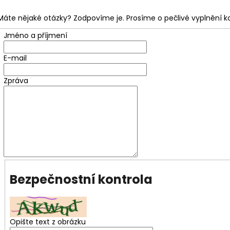
1 490 Kč
1 490 Kč
Máte nějaké otázky? Zodpovíme je. Prosíme o pečlivé vyplnění k
Jméno a příjmení
E-mail
Zpráva
Bezpečnostní kontrola
Opište text z obrázku