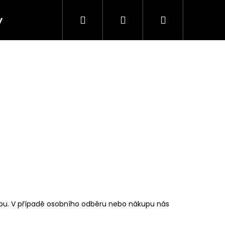
Hledat
Přihlášení
Nákupní
y
košík
hopu. V případě osobního odběru nebo nákupu nás
 SUKNĚ - PAVÍ OKA