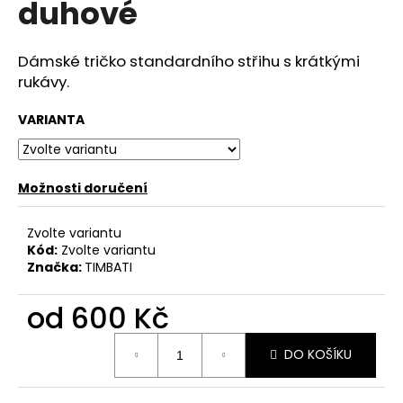
duhové
a
j
Dámské tričko standardního střihu s krátkými
í
rukávy.
t
?
VARIANTA
Možnosti doručení
HLEDAT
Zvolte variantu
Kód:
Zvolte variantu
Značka:
TIMBATI
D
o
od
600 Kč
p
Měrná
o
DO KOŠÍKU
cena:
r
u