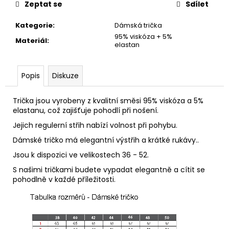
č
Zeptat se
Sdílet
u
j
Kategorie
:
Dámská trička
e
95% viskóza + 5%
Materiál
:
m
elastan
e
Popis
Diskuze
DÁMSKÁ
DLOUHÁ
Trička jsou vyrobeny z kvalitní směsi 95% viskóza a 5%
SUKNĚ
elastanu, což zajišťuje pohodlí při nošení.
-
MODRÉ
Jejich regulerní střih nabízí volnost při pohybu.
VLNY
Dámské tričko má elegantní výstřih a krátké rukávy..
1
490
Jsou k dispozici ve velikostech 36 - 52.
Kč
S našimi tričkami budete vypadat elegantně a cítit se
pohodlně v každé příležitosti.