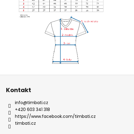
Z
á
Kontakt
p
a
info
@
timbati.cz
t
+420 603 341 318
í
https://www.facebook.com/timbati.cz
timbati.cz