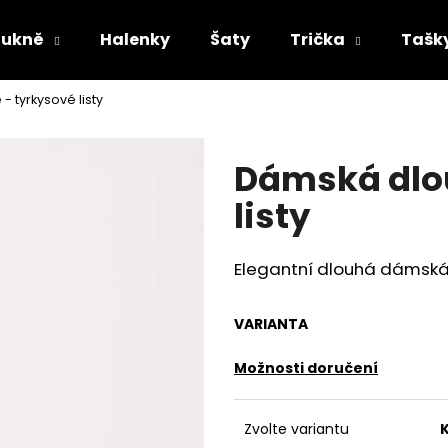
Sukně
Halenky
Šaty
Trička
Tašk
 tyrkysové listy
Co potřebujete najít?
Dámská dlou
HLEDAT
listy
Elegantní dlouhá dámská 
Doporučujeme
VARIANTA
Možnosti doručení
Zvolte variantu
DÁMSKÁ DLOUHÁ SUKNĚ - MODRÉ VLNY
DÁMSKÁ DLOUHÁ