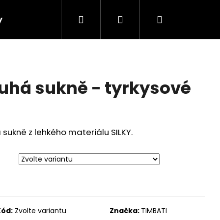
Hledat
Přihlášení
Nákupní
y
košík
há sukně - tyrkysové
sukně z lehkého materiálu SILKY.
Kód:
Zvolte variantu
Značka:
TIMBATI
 SUKNĚ - PAVÍ OKA