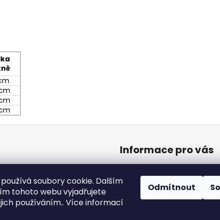
lka
kně
 cm
 cm
 cm
 cm
Informace pro vás
Kontakty
používá soubory cookie. Dalším
Obchodní podmínky
Odmítnout
S
m tohoto webu vyjadřujete
Podmínky ochrany osobníc
ejich používáním.. Více informací