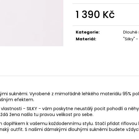
1 490 Kč
1 490 Kč
1 390 Kč
Měrná
cena:
Kategorie
:
Dlouhé
Materiál
:
"Silky" 
ými sukněmi. Vyrobené z mimořádně lehkého materiálu 95% poly
zdušným efektem.
ho vlastnosti - SILKY - vám poskytne neustálý pocit pohodlí a ně
ždá žena našla tu pravou velikost pro sebe.
m doplňkem k vašemu každodennímu stylu. Stačí přidat riflovou 
nský outfit. S našimi dámskými dlouhými sukněmi budete vždyck