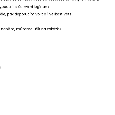
padají i s černými legínami.
těle, pak doporučím volit o 1 velikost větší.
m napište, můžeme ušít na zakázku.
a