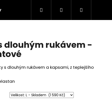
Hledat
Přihlášení
Nákupní
y
košík
s dlouhým rukávem -
ntové
y s dlouhým rukávem a kapsami, z teplejšího
elastan
 SUKNĚ - PAVÍ OKA