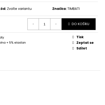
Kód:
Zvolte variantu
Značka:
TIMBATI
DO KOŠÍKU
Tisk
aty
lna + 5% elastan
Zeptat se
Sdílet