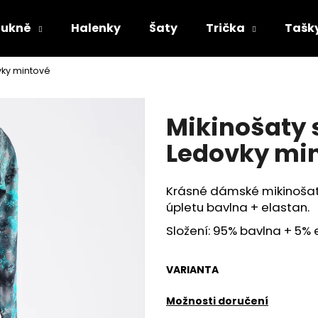
Sukně
Halenky
Šaty
Trička
Tašk
vky mintové
Co potřebujete najít?
Mikinošaty 
HLEDAT
Ledovky mi
Krásné dámské mikinošat
Doporučujeme
úpletu bavlna + elastan.
Složení: 95% bavlna + 5% 
VARIANTA
Možnosti doručení
DÁMSKÁ DLOUHÁ SUKNĚ - MODRÉ VLNY
DÁMSKÁ DLOUHÁ