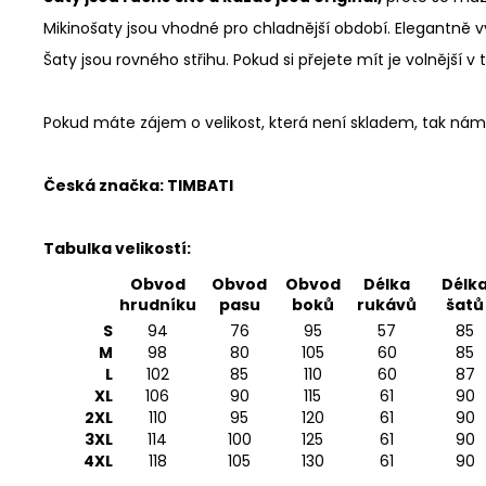
Mikinošaty jsou vhodné pro chladnější období. Elegantně vy
Šaty jsou rovného střihu. Pokud si přejete mít je volnější v 
Pokud máte zájem o velikost, která není skladem, tak ná
Česká značka: TIMBATI
Tabulka velikostí:
Obvod
Obvod
Obvod
Délka
Délk
hrudníku
pasu
boků
rukávů
šatů
S
94
76
95
57
85
M
98
80
105
60
85
L
102
85
110
60
87
XL
106
90
115
61
90
2XL
110
95
120
61
90
3XL
114
100
125
61
90
4XL
118
105
130
61
90