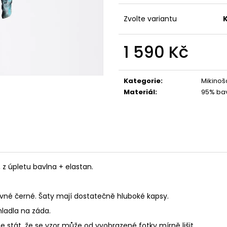
1 490 Kč
1 490 Kč
Zvolte variantu
1 590 Kč
Měrná
cena:
Kategorie
:
Mikinoš
Materiál
:
95% bav
 úpletu bavlna + elastan.
revné černé. Šaty mají dostatečně hluboké kapsy.
ladla na záda.
 stát, že se vzor může od vyobrazené fotky mírně lišit.