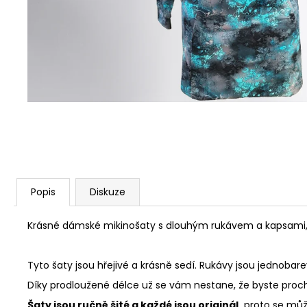
KVĚTY
1 490 Kč
Popis
Diskuze
Krásné dámské mikinošaty s dlouhým rukávem a kapsami, z
Tyto šaty jsou hřejivé a krásně sedí. Rukávy jsou jednoba
Díky prodloužené délce už se vám nestane, že byste proch
Šaty jsou ručně šité a každé jsou originál,
proto se může