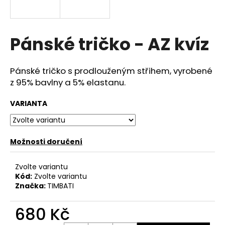
a
j
í
Pánské tričko - AZ kvíz
t
?
Pánské tričko s prodlouženým střihem, vyrobené
z 95% bavlny a 5% elastanu.
VARIANTA
HLEDAT
Možnosti doručení
D
Zvolte variantu
o
Kód:
Zvolte variantu
p
Značka:
TIMBATI
o
r
680 Kč
u