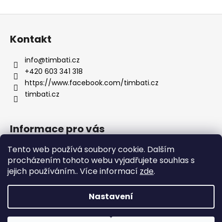
Z
á
Kontakt
p
a
info
@
timbati.cz
t
+420 603 341 318
í
https://www.facebook.com/timbati.cz
timbati.cz
Informace pro vás
Tento web používá soubory cookie. Dalším
Kontakty
procházením tohoto webu vyjadřujete souhlas s
Obchodní podmínky
jejich používáním.. Více informací
zde
.
Podmínky ochrany osobních údajů
Nastavení
Vytvořil Shoptet
Copyright 2026
TIMBATI.cz
. Všechna práva vyhrazena.