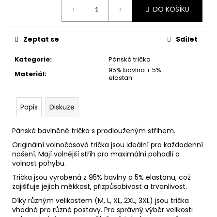
č
Měrná
DO KOŠÍKU
u
cena:
j
e
Zeptat se
Sdílet
m
e
Kategorie
:
Pánská trička
95% bavlna + 5%
Materiál
:
elastan
PŮLKOLOVÁ
SUKNĚ
"TYRKYSOVÉ
Popis
Diskuze
KVĚTY"
980
Kč
Pánské bavlněné tričko s prodlouženým střihem.
Originální volnočasová trička jsou ideální pro každodenní
nošení. Mají volnější střih pro maximální pohodlí a
volnost pohybu.
Trička jsou vyrobená z 95% bavlny a 5% elastanu, což
zajišťuje jejich měkkost, přizpůsobivost a trvanlivost.
Díky různým velikostem (M, L, XL, 2XL, 3XL) jsou trička
vhodná pro různé postavy. Pro správný výběr velikosti