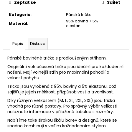
č
Zeptat se
Sdílet
u
j
Kategorie
:
Pánská trička
e
95% bavlna + 5%
Materiál
:
m
elastan
e
Popis
Diskuze
PŮLKOLOVÁ
SUKNĚ
Pánské bavlněné tričko s prodlouženým střihem.
"MODRÉ
KVĚTY"
Originální volnočasová trička jsou ideální pro každodenní
nošení. Mají volnější střih pro maximální pohodlí a
980
volnost pohybu.
Kč
Trička jsou vyrobená z 95% bavlny a 5% elastanu, což
zajišťuje jejich měkkost, přizpůsobivost a trvanlivost.
Díky různým velikostem (M, L, XL, 2XL, 3XL) jsou trička
vhodná pro různé postavy. Pro správný výběr velikosti
naleznete informace v přiložené tabulce s rozměry.
Nabízíme také širokou škálu barev a designů, které se
snadno kombinují s vaším každodenním stylem.