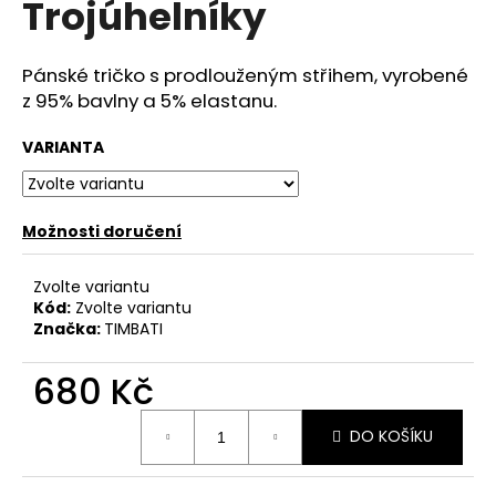
Trojúhelníky
a
j
Pánské tričko s prodlouženým střihem, vyrobené
í
z 95% bavlny a 5% elastanu.
t
?
VARIANTA
Možnosti doručení
HLEDAT
Zvolte variantu
Kód:
Zvolte variantu
Značka:
TIMBATI
D
o
680 Kč
p
Měrná
o
DO KOŠÍKU
cena:
r
u