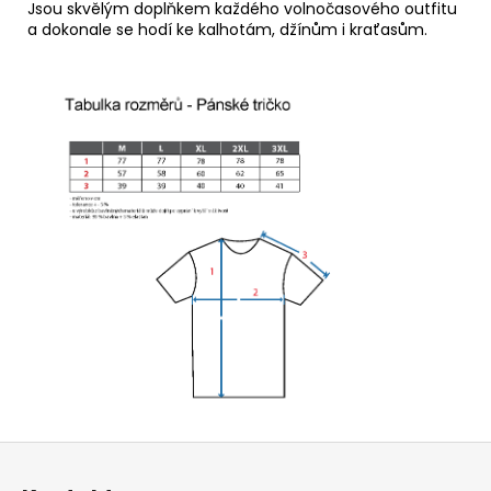
Jsou skvělým doplňkem každého volnočasového outfitu
a dokonale se hodí ke kalhotám, džínům i kraťasům.
Z
á