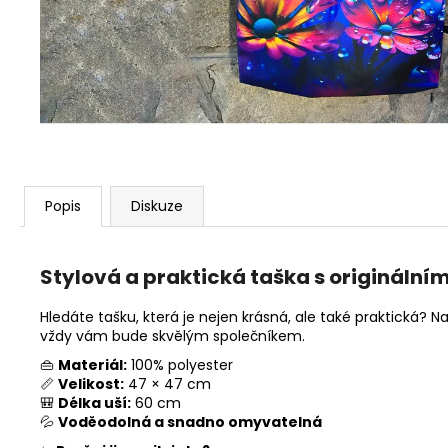
KVĚTY
1 490 Kč
Popis
Diskuze
Stylová a praktická taška s origináln
Hledáte tašku, která je nejen krásná, ale také praktická?
vždy vám bude skvělým společníkem.
👜
Materiál:
100% polyester
📏
Velikost:
47 × 47 cm
🎒
Délka uší:
60 cm
💦
Voděodolná a snadno omyvatelná