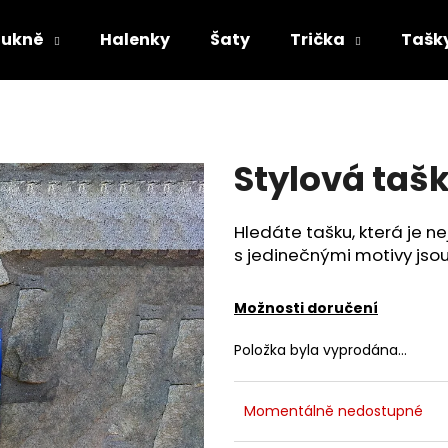
Sukně
Halenky
Šaty
Trička
Tašk
Co potřebujete najít?
Stylová taš
HLEDAT
Hledáte tašku, která je n
s jedinečnými motivy jsou
Doporučujeme
Možnosti doručení
Položka byla vyprodána…
Momentálně nedostupné
DÁMSKÁ DLOUHÁ SUKNĚ - MODRÉ VLNY
DÁMSKÁ DLOUHÁ