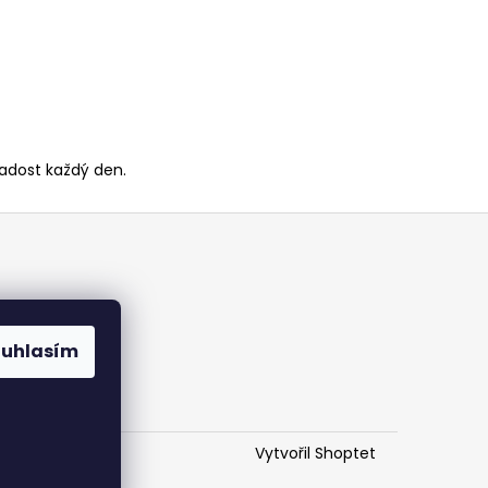
radost každý den.
ouhlasím
h údajů
Vytvořil Shoptet