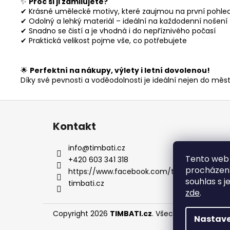
✨
Proč si ji zamilujete?
✔ Krásné umělecké motivy, které zaujmou na první pohle
✔ Odolný a lehký materiál – ideální na každodenní nošení
✔ Snadno se čistí a je vhodná i do nepříznivého počasí
✔ Praktická velikost pojme vše, co potřebujete
🌟
Perfektní na nákupy, výlety i letní dovolenou!
Díky své pevnosti a voděodolnosti je ideální nejen do města
Z
á
Kontakt
p
a
info
@
timbati.cz
t
Tento web 
+420 603 341 318
procházení
í
https://www.facebook.com/timbati.cz
souhlas s j
timbati.cz
zde
.
Copyright 2026
TIMBATI.cz
. Všechna práva vyhr
Nastave