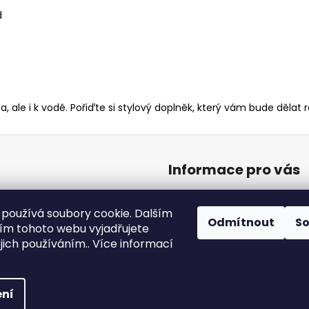
d
, ale i k vodě. Pořiďte si stylový doplněk, který vám bude dělat 
Informace pro vás
Kontakty
používá soubory cookie. Dalším
Obchodní podmínky
Odmítnout
S
m tohoto webu vyjadřujete
Podmínky ochrany osobníc
ejich používáním.. Více informací
azena.
Upravit nastavení cookies
ní