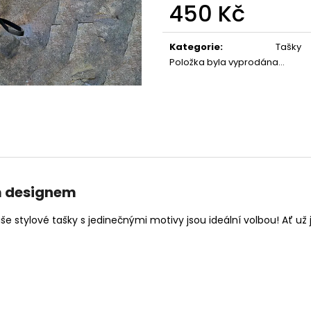
450 Kč
1 490 Kč
1 490 Kč
Měrná
cena:
Kategorie
:
Tašky
Položka byla vyprodána…
ím designem
 Naše stylové tašky s jedinečnými motivy jsou ideální volbou! Ať