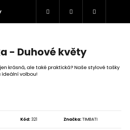
Hledat
Přihlášení
Nákupní
y
košík
ka - Duhové květy
ejen krásná, ale také praktická? Naše stylové tašky
 ideální volbou!
Kód:
321
Značka:
TIMBATI
 SUKNĚ - PAVÍ OKA