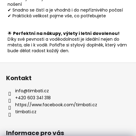
nošení
✔ Snadno se čistí a je vhodná i do nepříznivého počasí
✔ Praktická velikost pojme vše, co potřebujete
🌟
Perfektní na nákupy, výlety i letní dovolenou!
Díky své pevnosti a voděodolnosti je ideální nejen do
města, ale i k vodě. Pořiďte si stylový doplněk, který vám
bude dělat radost každý den.
Z
á
Kontakt
p
a
info
@
timbati.cz
t
+420 603 341 318
í
https://www.facebook.com/timbati.cz
timbati.cz
Informace pro vás