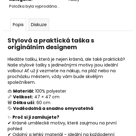
č
Položka byla vyprodána…
u
j
e
Popis
Diskuze
m
e
Stylová a praktická taška s
originálním designem
PŮLKOLOVÁ
SUKNĚ
Hledáte tašku, která je nejen krásná, ale také praktická?
"RŮŽOVÉ
Naše stylové tašky s jedinečnými motivy jsou ideální
KVĚTY"
volbou! Ať už ji vezmete na nákup, na pláž nebo na
980
procházku městem, vždy vám bude skvělým
Kč
společníkem.
👜
Materiál:
100% polyester
📏
Velikost:
47 × 47 cm
🎒
Délka uší:
60 cm
💦
Voděodolná a snadno omyvatelná
✨
Proč si ji zamilujete?
✔ Krásné umělecké motivy, které zaujmou na první
pohled
✔ Odolný a lehký materiál – ideální na každodenní