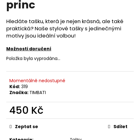
princ
a
j
Hledáte tašku, která je nejen krásná, ale také
í
praktická? Naše stylové tašky s jedinečnými
t
motivy jsou ideální volbou!
?
Možnosti doručení
Položka byla vyprodána…
HLEDAT
Momentálně nedostupné
Kód:
319
Značka:
TIMBATI
D
o
450 Kč
p
Měrná
o
cena:
r
Zeptat se
Sdílet
u
Kategorie
:
Tašky