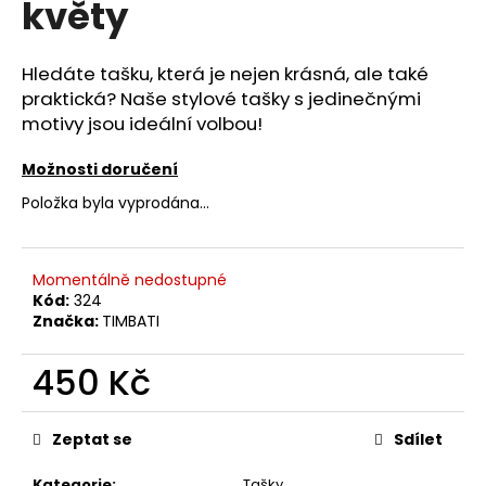
květy
a
j
Hledáte tašku, která je nejen krásná, ale také
í
praktická? Naše stylové tašky s jedinečnými
t
motivy jsou ideální volbou!
?
Možnosti doručení
Položka byla vyprodána…
HLEDAT
Momentálně nedostupné
Kód:
324
Značka:
TIMBATI
D
o
450 Kč
p
Měrná
o
cena:
r
Zeptat se
Sdílet
u
Kategorie
:
Tašky