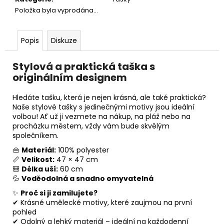
č
Položka byla vyprodána…
u
j
e
Popis
Diskuze
m
e
Stylová a praktická taška s
originálním designem
DÁMSKÁ
DLOUHÁ
Hledáte tašku, která je nejen krásná, ale také praktická?
SUKNĚ
Naše stylové tašky s jedinečnými motivy jsou ideální
-
volbou! Ať už ji vezmete na nákup, na pláž nebo na
PAVÍ
procházku městem, vždy vám bude skvělým
OKA
společníkem.
1
490
👜
Materiál:
100% polyester
Kč
📏
Velikost:
47 × 47 cm
🎒
Délka uší:
60 cm
💦
Voděodolná a snadno omyvatelná
✨
Proč si ji zamilujete?
✔ Krásné umělecké motivy, které zaujmou na první
pohled
✔ Odolný a lehký materiál – ideální na každodenní