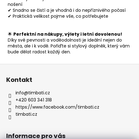
nošení
✔ Snadno se čistí a je vhodná i do nepříznivého počasí
✔ Praktická velikost pojme vše, co potřebujete
🌟
Perfektní na nákupy, výlety i letní dovolenou!
Díky své pevnosti a voděodolnosti je ideální nejen do
města, ale i k vodě. Pořiďte si stylový doplněk, který vám
bude dělat radost každý den.
Z
á
Kontakt
p
a
info
@
timbati.cz
t
+420 603 341 318
í
https://www.facebook.com/timbati.cz
timbati.cz
Informace pro vás