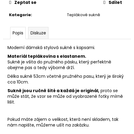
č
Zeptat se
Sdílet
u
j
Kategorie
:
Teplákové sukně
e
m
e
Popis
Diskuze
Moderní dámská stylová sukně s kapsami.
PŮLKOLOVÁ
SUKNĚ
Materiál teplákovina s elastanem.
"MODRÉ
Sukně je všita do pružného pásku, který perfektně
KVĚTY"
obejme pas a tedy výborně drží.
980
Délka sukně 53cm včetně pružného pasu, který je široký
Kč
cca 10cm.
Sukně jsou ručně šité a každá je originál,
proto se
může stát, že vzor se může od vyobrazené fotky mírně
lišit.
Pokud máte zájem o velikost, která není skladem, tak
nám napište, můžeme ušít na zakázku.