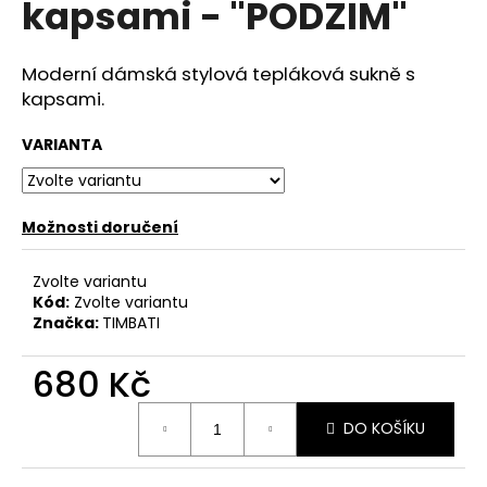
kapsami - "PODZIM"
a
j
Moderní dámská stylová tepláková sukně s
í
kapsami.
t
?
VARIANTA
Možnosti doručení
HLEDAT
Zvolte variantu
Kód:
Zvolte variantu
Značka:
TIMBATI
D
o
680 Kč
p
Měrná
o
DO KOŠÍKU
cena:
r
u