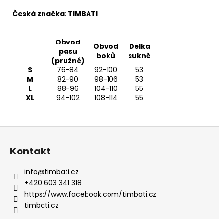
Česká značka: TIMBATI
Obvod
Obvod
Délka
pasu
boků
sukně
(pružné)
S
76-84
92-100
53
M
82-90
98-106
53
L
88-96
104-110
55
XL
94-102
108-114
55
Z
á
Kontakt
p
a
info
@
timbati.cz
t
+420 603 341 318
í
https://www.facebook.com/timbati.cz
timbati.cz